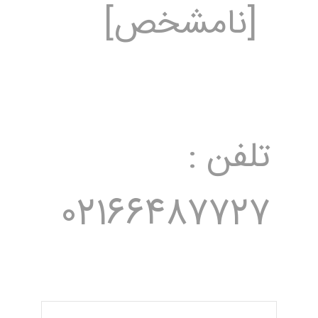
[نامشخص]
تلفن :
02166487727