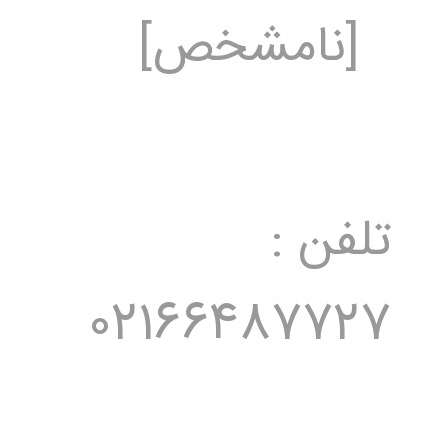
[نامشخص]
تلفن :
02166487727