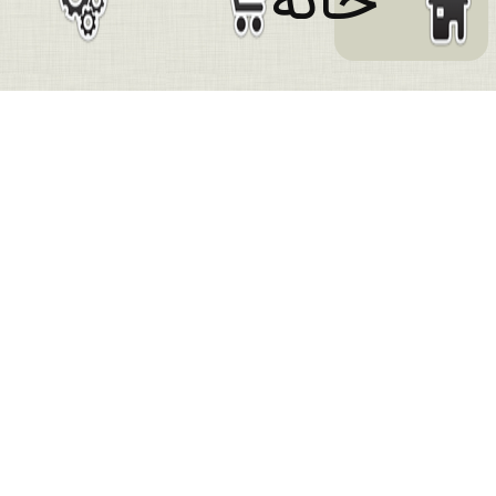
خانه
علاقه مندی
ها
بیش از
5,000 نفر
از این