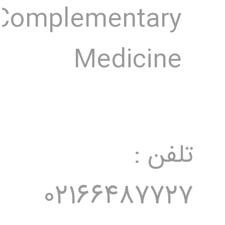
Complementary
Medicine
تلفن :
02166487727