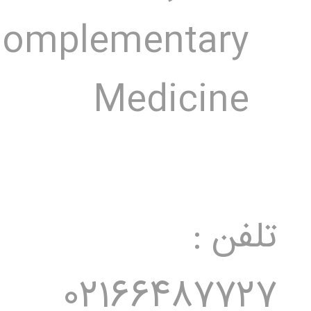
omplementary
Medicine
تلفن :
02166487727