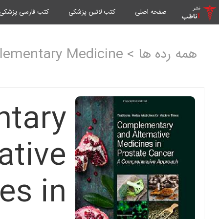
صفحه اصلی
کتب لاتین پزشکی
کتب فارسی پزشکی
همه رده ها > Complementary Medicine
tary
ative
es in