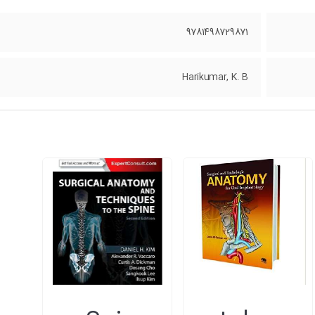
9781498729871
Harikumar, K. B
.
طراح Bizup.ir
کلیه حقوق سایت برای انتشارات آناطب محفوظ است |