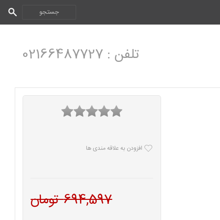
تلفن : 02166487727
افزودن به علاقه مندی ها
694,597 تومان