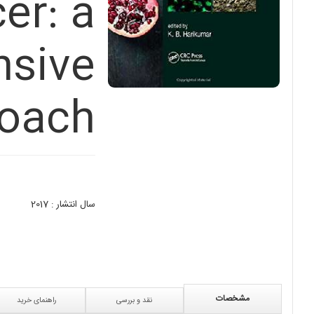
er: a
sive
oach
سال انتشار : 2017
مشخصات
نقد و بررسی
راهنمای خرید